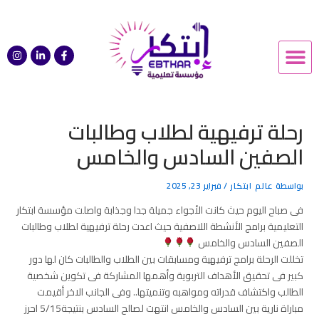
Post
خطي
navigation
لى
Menu
I
L
F
لمحتوى
n
i
a
s
n
c
t
k
e
a
e
b
g
d
o
r
i
o
a
n
k
رحلة ترفيهية لطلاب وطالبات
m
-
-
i
f
الصفين السادس والخامس
n
بواسطة
عالم ابتكار
/
فبراير 23, 2025
فى صباح اليوم حيث كانت الأجواء جميلة جدا وجذابة واصلت مؤسسة ابتكار
التعليمية برامج الأنشطة اللاصفية حيث اعدت رحلة ترفيهية لطلاب وطالبات
الصفين السادس والخامس
تخللت الرحلة برامج ترفيهية ومسابقات بين الطلاب والطالبات كان لها دور
كبير فى تحقيق الأهداف التربوية وأهمها المشاركة فى تكوين شخصية
الطالب واكتشاف قدراته ومواهبه وتنميتها.. وفى الجانب الاخر أقيمت
مباراة نارية بين السادس والخامس انتهت لصالح السادس بنتيجة5/15 احرز