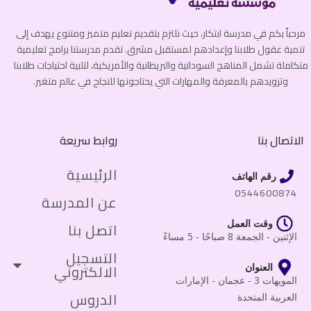
مرحباً بكم في مدرسة ابتكار، حيث نلتزم بتقديم تعليم متميز ومتنوع يهدف إلى
تنمية عقول طلابنا وإعدادهم لمستقبل مشرق. تقدم مدرستنا برامج تعليمية
متكاملة تشمل المناهج السودانية والبريطانية والأمريكية، لتلبية احتياجات طلابنا
وتزويدهم بالمعرفة والمهارات التي يحتاجونها للنجاح في عالم متغير.
الاتصال بنا
روابط سريعة
الرئيسية
رقم الهاتف
0544600874
عن المدرسة
وقت العمل
اتصل بنا
الإثنين - الجمعة 8 صباحًا - 5 مساءً
التسجيل
الالكتروني
العنوان
المويهات 3 - عجمان - الإمارات
الدروس
العربية المتحدة