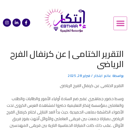
Post
خطي
navigation
لى
Menu
I
L
F
لمحتوى
n
i
a
s
n
c
t
k
e
a
e
b
g
d
o
r
i
o
a
n
k
التقرير الختامى | عن كرنفال الفرح
m
-
-
i
f
الرياضى
n
بواسطة
عالم ابتكار
/
فبراير 28, 2025
التقرير الختامى عن كرنفال الفرح الرياضى
وسط حضور جماهيري غفير ضم السادة أولياء الأمور والطالبات والطلاب
والعاملين بمؤسسة إبتكار التعليمية حضروا لمشاهدة العرس الكروى تحت
الأضواء الكاشفة بملعب الحميدية .حيث بدأ العد التنازلى لختام كرنفال الفرح
الرياضى بمباراة جمعت بين فريقى العاملين والأوائل أنتهت بفوز فريق
الأوائل .عقب ذلك كانت المباراة الحماسية النارية بين فريقى المهندسين