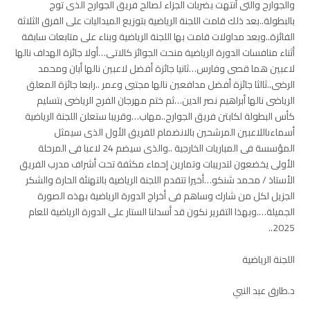
والجوارح والتى أنتهت بضربات الجزاء لصالح فريق الجوارح الذى توج
بالبطولة..بعد ذلك قامت اللجنة الرياضية بتوزيع الميداليات على الفرق الثلاثة
الفائزة..وبعد مداولات قامت بها اللجنة الرياضية وبناء على متابعات سابقة
أثناء منافسات الدورة الرياضية منحت الجوائز كالاتى…أولا جائزة الهداف نالها
لاعبين هما قصى وفارس…ثانيا جائزة أفضل لاعبين نالها أبان ومحمد
الرضى..ثالثا جائزة أفضل مدافعين نالها مجتبى وعمر ..رابعا جائزة المعلق
الرياضى نالها أبراهيم نصر الدين…ثم ختم مهرجان الفرح الرياضى بتسليم
كأس البطولة لكابتن فريق الجوارح..مهاب…وقريبا ستعلن اللجنة الرياضية
أسماءىاللاعبين المرشحين بالانضمام للفريق الأول الذى سيمثل
المؤسسة فى المباريات الخارجية ..والذى سيضم 24 لاعبا فى المرحلة
الأولى يخضعون لتدريبات وتمارين إحماء مكثفة تحت أشراف مدرب الفريق
الأستاذ / محمد شنكو…أخيرا تتقدم اللجنة الرياضية بالتهنئة الحارة والشكر
الجزيل لكل من شارك وساهم فى أخراج الدورة الرياضية بهذه الصورة
الجميلة….وبهذا التقرير نكون قد أسدلنا الستار على الدورة الرياضية للعام
2025..
اللجنة الرياضية
د.طارق عبد النبي