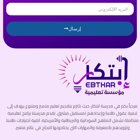
Email
إرسال
مرحباً بكم في مدرسة ابتكار، حيث نلتزم بتقديم تعليم متميز ومتنوع يهدف إلى
تنمية عقول طلابنا وإعدادهم لمستقبل مشرق. تقدم مدرستنا برامج تعليمية
متكاملة تشمل المناهج السودانية والبريطانية والأمريكية، لتلبية احتياجات طلابنا
وتزويدهم بالمعرفة والمهارات التي يحتاجونها للنجاح في عالم متغير.