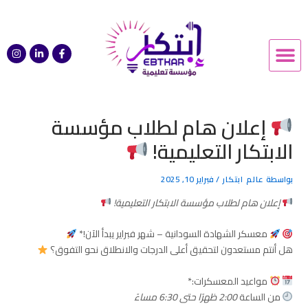
Post
خطي
navigation
لى
Menu
I
L
F
لمحتوى
n
i
a
s
n
c
t
k
e
a
e
b
g
d
o
r
i
o
a
n
k
إعلان هام لطلاب مؤسسة
m
-
-
i
f
الابتكار التعليمية!
n
بواسطة
عالم ابتكار
/
فبراير 10, 2025
إعلان هام لطلاب مؤسسة الابتكار التعليمية!
معسكر الشهادة السودانية – شهر فبراير يبدأ الآن!*
هل أنتم مستعدون لتحقيق أعلى الدرجات والانطلاق نحو التفوق؟
مواعيد المعسكرات:*
من الساعة
2:00 ظهرًا حتى 6:30 مساءً