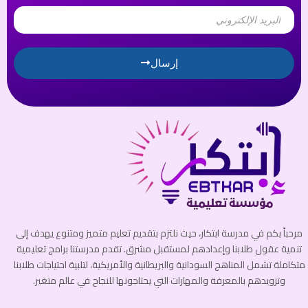
Email
إرسال
مرحباً بكم في مدرسة ابتكار، حيث نلتزم بتقديم تعليم متميز ومتنوع يهدف إلى
تنمية عقول طلابنا وإعدادهم لمستقبل مشرق. تقدم مدرستنا برامج تعليمية
متكاملة تشمل المناهج السودانية والبريطانية والأمريكية، لتلبية احتياجات طلابنا
وتزويدهم بالمعرفة والمهارات التي يحتاجونها للنجاح في عالم متغير.