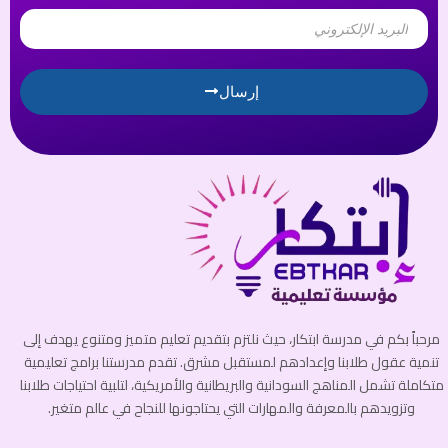
Email
إرسال
مرحباً بكم في مدرسة ابتكار، حيث نلتزم بتقديم تعليم متميز ومتنوع يهدف إلى
تنمية عقول طلابنا وإعدادهم لمستقبل مشرق. تقدم مدرستنا برامج تعليمية
متكاملة تشمل المناهج السودانية والبريطانية والأمريكية، لتلبية احتياجات طلابنا
وتزويدهم بالمعرفة والمهارات التي يحتاجونها للنجاح في عالم متغير.