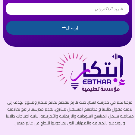
Email
إرسال
مرحباً بكم في مدرسة ابتكار، حيث نلتزم بتقديم تعليم متميز ومتنوع يهدف إلى
تنمية عقول طلابنا وإعدادهم لمستقبل مشرق. تقدم مدرستنا برامج تعليمية
متكاملة تشمل المناهج السودانية والبريطانية والأمريكية، لتلبية احتياجات طلابنا
وتزويدهم بالمعرفة والمهارات التي يحتاجونها للنجاح في عالم متغير.