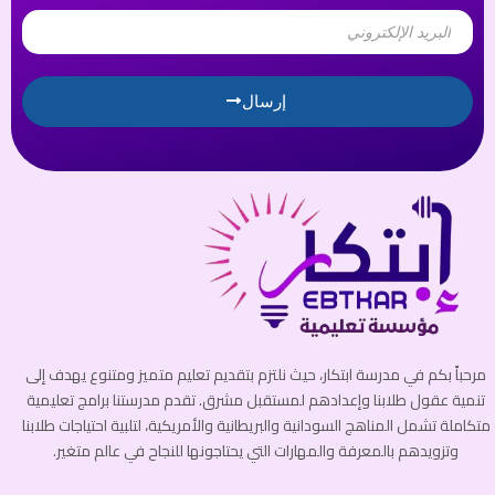
Email
إرسال
مرحباً بكم في مدرسة ابتكار، حيث نلتزم بتقديم تعليم متميز ومتنوع يهدف إلى
تنمية عقول طلابنا وإعدادهم لمستقبل مشرق. تقدم مدرستنا برامج تعليمية
متكاملة تشمل المناهج السودانية والبريطانية والأمريكية، لتلبية احتياجات طلابنا
وتزويدهم بالمعرفة والمهارات التي يحتاجونها للنجاح في عالم متغير.