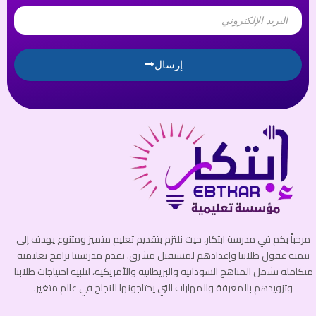
Email
إرسال
مرحباً بكم في مدرسة ابتكار، حيث نلتزم بتقديم تعليم متميز ومتنوع يهدف إلى
تنمية عقول طلابنا وإعدادهم لمستقبل مشرق. تقدم مدرستنا برامج تعليمية
متكاملة تشمل المناهج السودانية والبريطانية والأمريكية، لتلبية احتياجات طلابنا
وتزويدهم بالمعرفة والمهارات التي يحتاجونها للنجاح في عالم متغير.