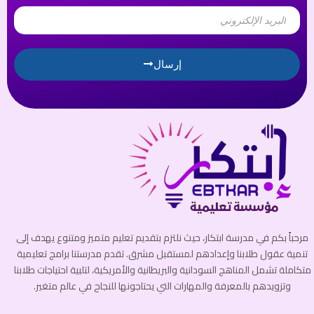
Email
إرسال
مرحباً بكم في مدرسة ابتكار، حيث نلتزم بتقديم تعليم متميز ومتنوع يهدف إلى
تنمية عقول طلابنا وإعدادهم لمستقبل مشرق. تقدم مدرستنا برامج تعليمية
متكاملة تشمل المناهج السودانية والبريطانية والأمريكية، لتلبية احتياجات طلابنا
وتزويدهم بالمعرفة والمهارات التي يحتاجونها للنجاح في عالم متغير.