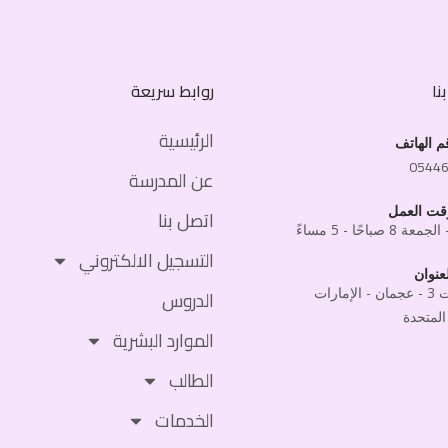
نا
روابط سريعة
الرئيسية
م الهاتف
0544
عن المدرسة
قت العمل
اتصل بنا
 8 صباحًا - 5 مساءً
التسجيل الالكتروني
عنوان
المويهات 3 - عجمان - الإمارات
الدروس
المتحدة
الموارد البشرية
الطالب
الخدمات