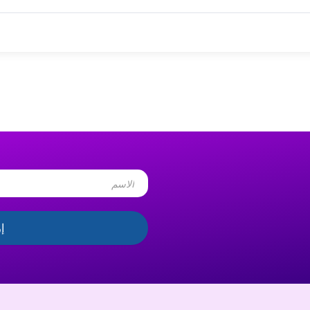
Name
إ