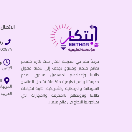
الاتصال ب
رق
600874
مرحباً بكم في مدرسة ابتكار، حيث نلتزم بتقديم
و
تعليم متميز ومتنوع يهدف إلى تنمية عقول
الإثنين - الجمعة
طلابنا وإعدادهم لمستقبل مشرق. تقدم
مدرستنا برامج تعليمية متكاملة تشمل المناهج
ال
السودانية والبريطانية والأمريكية، لتلبية احتياجات
العربية 
طلابنا وتزويدهم بالمعرفة والمهارات التي
يحتاجونها للنجاح في عالم متغير.