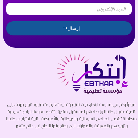
Email
إرسال
مرحباً بكم في مدرسة ابتكار، حيث نلتزم بتقديم تعليم متميز ومتنوع يهدف إلى
تنمية عقول طلابنا وإعدادهم لمستقبل مشرق. تقدم مدرستنا برامج تعليمية
متكاملة تشمل المناهج السودانية والبريطانية والأمريكية، لتلبية احتياجات طلابنا
وتزويدهم بالمعرفة والمهارات التي يحتاجونها للنجاح في عالم متغير.