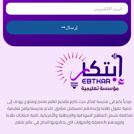
Email
إرسال
مرحباً بكم في مدرسة ابتكار، حيث نلتزم بتقديم تعليم متميز ومتنوع يهدف إلى
تنمية عقول طلابنا وإعدادهم لمستقبل مشرق. تقدم مدرستنا برامج تعليمية
متكاملة تشمل المناهج السودانية والبريطانية والأمريكية، لتلبية احتياجات طلابنا
وتزويدهم بالمعرفة والمهارات التي يحتاجونها للنجاح في عالم متغير.