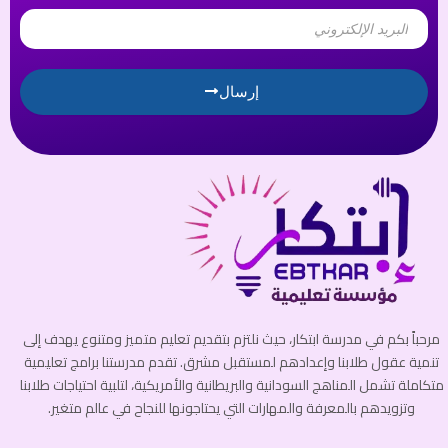
Email
إرسال
مرحباً بكم في مدرسة ابتكار، حيث نلتزم بتقديم تعليم متميز ومتنوع يهدف إلى
تنمية عقول طلابنا وإعدادهم لمستقبل مشرق. تقدم مدرستنا برامج تعليمية
متكاملة تشمل المناهج السودانية والبريطانية والأمريكية، لتلبية احتياجات طلابنا
وتزويدهم بالمعرفة والمهارات التي يحتاجونها للنجاح في عالم متغير.