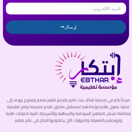
Email
إرسال
مرحباً بكم في مدرسة ابتكار، حيث نلتزم بتقديم تعليم متميز ومتنوع يهدف إلى
تنمية عقول طلابنا وإعدادهم لمستقبل مشرق. تقدم مدرستنا برامج تعليمية
متكاملة تشمل المناهج السودانية والبريطانية والأمريكية، لتلبية احتياجات طلابنا
وتزويدهم بالمعرفة والمهارات التي يحتاجونها للنجاح في عالم متغير.