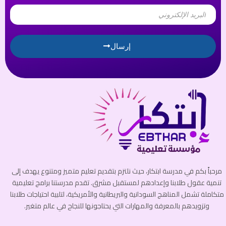
Email
إرسال
مرحباً بكم في مدرسة ابتكار، حيث نلتزم بتقديم تعليم متميز ومتنوع يهدف إلى
تنمية عقول طلابنا وإعدادهم لمستقبل مشرق. تقدم مدرستنا برامج تعليمية
متكاملة تشمل المناهج السودانية والبريطانية والأمريكية، لتلبية احتياجات طلابنا
وتزويدهم بالمعرفة والمهارات التي يحتاجونها للنجاح في عالم متغير.