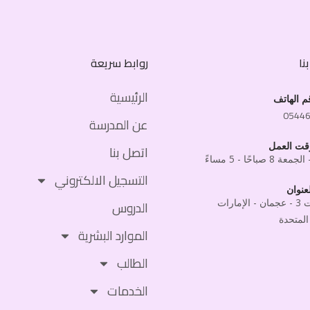
نا
روابط سريعة
الرئيسية
م الهاتف
0544
عن المدرسة
قت العمل
اتصل بنا
 8 صباحًا - 5 مساءً
التسجيل الالكتروني
عنوان
المويهات 3 - عجمان - الإمارات
الدروس
المتحدة
الموارد البشرية
الطالب
الخدمات