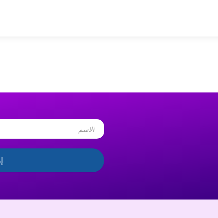
Name
إ