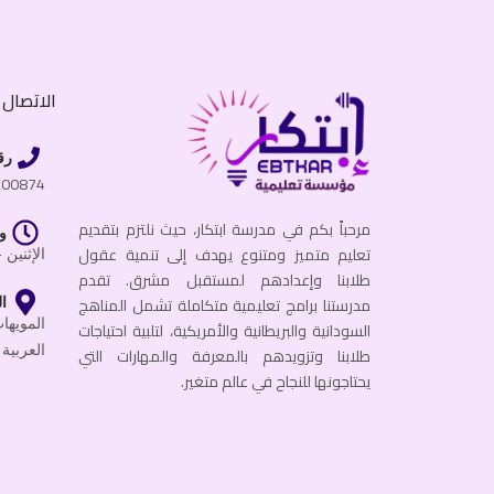
الاتصال ب
رق
600874
مرحباً بكم في مدرسة ابتكار، حيث نلتزم بتقديم
و
تعليم متميز ومتنوع يهدف إلى تنمية عقول
الإثنين - الجمعة
طلابنا وإعدادهم لمستقبل مشرق. تقدم
مدرستنا برامج تعليمية متكاملة تشمل المناهج
ال
السودانية والبريطانية والأمريكية، لتلبية احتياجات
العربية 
طلابنا وتزويدهم بالمعرفة والمهارات التي
يحتاجونها للنجاح في عالم متغير.