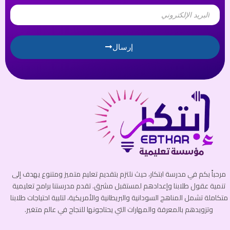
Email
إرسال
مرحباً بكم في مدرسة ابتكار، حيث نلتزم بتقديم تعليم متميز ومتنوع يهدف إلى
تنمية عقول طلابنا وإعدادهم لمستقبل مشرق. تقدم مدرستنا برامج تعليمية
متكاملة تشمل المناهج السودانية والبريطانية والأمريكية، لتلبية احتياجات طلابنا
وتزويدهم بالمعرفة والمهارات التي يحتاجونها للنجاح في عالم متغير.