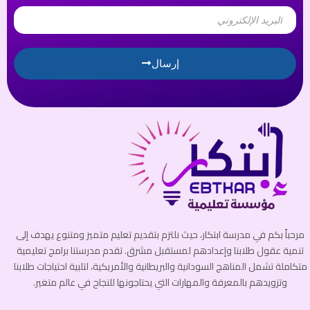
Email
إرسال
مرحباً بكم في مدرسة ابتكار، حيث نلتزم بتقديم تعليم متميز ومتنوع يهدف إلى
تنمية عقول طلابنا وإعدادهم لمستقبل مشرق. تقدم مدرستنا برامج تعليمية
متكاملة تشمل المناهج السودانية والبريطانية والأمريكية، لتلبية احتياجات طلابنا
وتزويدهم بالمعرفة والمهارات التي يحتاجونها للنجاح في عالم متغير.