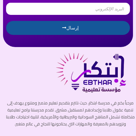
Email
إرسال
مرحباً بكم في مدرسة ابتكار، حيث نلتزم بتقديم تعليم متميز ومتنوع يهدف إلى
تنمية عقول طلابنا وإعدادهم لمستقبل مشرق. تقدم مدرستنا برامج تعليمية
متكاملة تشمل المناهج السودانية والبريطانية والأمريكية، لتلبية احتياجات طلابنا
وتزويدهم بالمعرفة والمهارات التي يحتاجونها للنجاح في عالم متغير.