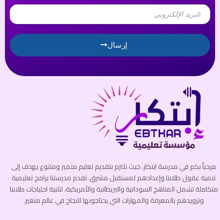
Email
إرسال
مرحباً بكم في مدرسة ابتكار، حيث نلتزم بتقديم تعليم متميز ومتنوع يهدف إلى
تنمية عقول طلابنا وإعدادهم لمستقبل مشرق. تقدم مدرستنا برامج تعليمية
متكاملة تشمل المناهج السودانية والبريطانية والأمريكية، لتلبية احتياجات طلابنا
وتزويدهم بالمعرفة والمهارات التي يحتاجونها للنجاح في عالم متغير.