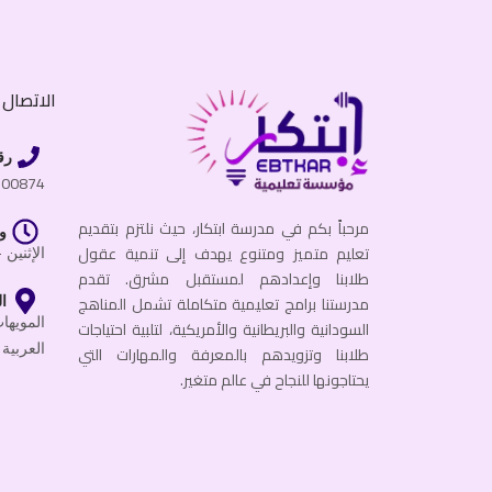
الاتصال ب
رق
600874
مرحباً بكم في مدرسة ابتكار، حيث نلتزم بتقديم
و
تعليم متميز ومتنوع يهدف إلى تنمية عقول
الإثنين - الجمعة
طلابنا وإعدادهم لمستقبل مشرق. تقدم
مدرستنا برامج تعليمية متكاملة تشمل المناهج
ال
السودانية والبريطانية والأمريكية، لتلبية احتياجات
العربية 
طلابنا وتزويدهم بالمعرفة والمهارات التي
يحتاجونها للنجاح في عالم متغير.