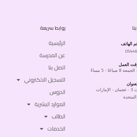
نا
روابط سريعة
الرئيسية
م الهاتف
0544
عن المدرسة
قت العمل
اتصل بنا
 8 صباحًا - 5 مساءً
التسجيل الالكتروني
عنوان
المويهات 3 - عجمان - الإمارات
الدروس
المتحدة
الموارد البشرية
الطالب
الخدمات