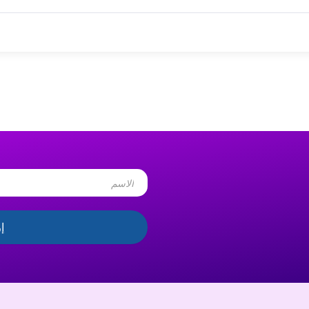
Name
إ