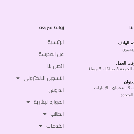
نا
روابط سريعة
الرئيسية
م الهاتف
0544
عن المدرسة
قت العمل
اتصل بنا
 8 صباحًا - 5 مساءً
التسجيل الالكتروني
عنوان
المويهات 3 - عجمان - الإمارات
الدروس
المتحدة
الموارد البشرية
الطالب
الخدمات