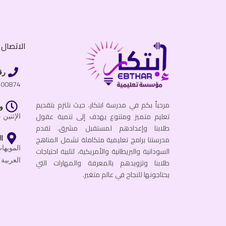
الاتصال ب
رق
600874
مرحباً بكم في مدرسة ابتكار، حيث نلتزم بتقديم
و
تعليم متميز ومتنوع يهدف إلى تنمية عقول
الإثنين - الجمعة
طلابنا وإعدادهم لمستقبل مشرق. تقدم
مدرستنا برامج تعليمية متكاملة تشمل المناهج
ال
السودانية والبريطانية والأمريكية، لتلبية احتياجات
العربية 
طلابنا وتزويدهم بالمعرفة والمهارات التي
يحتاجونها للنجاح في عالم متغير.