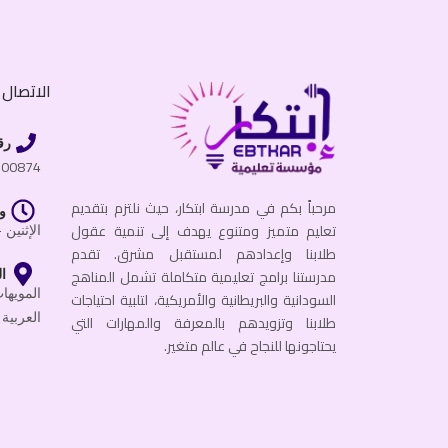
الاتصال ب
رق
600874
مرحباً بكم في مدرسة ابتكار، حيث نلتزم بتقديم
و
تعليم متميز ومتنوع يهدف إلى تنمية عقول
الإثنين - الجمعة
طلابنا وإعدادهم لمستقبل مشرق. تقدم
مدرستنا برامج تعليمية متكاملة تشمل المناهج
ال
السودانية والبريطانية والأمريكية، لتلبية احتياجات
العربية 
طلابنا وتزويدهم بالمعرفة والمهارات التي
يحتاجونها للنجاح في عالم متغير.