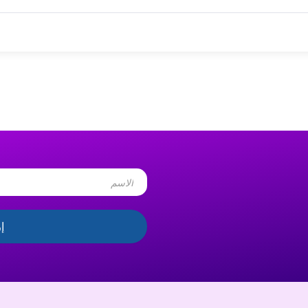
Name
إ