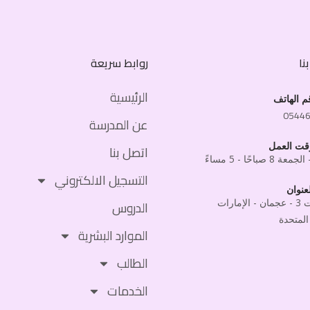
نا
روابط سريعة
الرئيسية
م الهاتف
0544
عن المدرسة
قت العمل
اتصل بنا
 8 صباحًا - 5 مساءً
التسجيل الالكتروني
عنوان
المويهات 3 - عجمان - الإمارات
الدروس
المتحدة
الموارد البشرية
الطالب
الخدمات