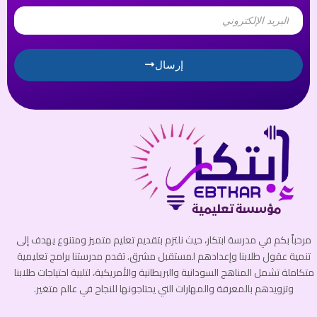
Email
إرسال
مرحباً بكم في مدرسة ابتكار، حيث نلتزم بتقديم تعليم متميز ومتنوع يهدف إلى
تنمية عقول طلابنا وإعدادهم لمستقبل مشرق. تقدم مدرستنا برامج تعليمية
متكاملة تشمل المناهج السودانية والبريطانية والأمريكية، لتلبية احتياجات طلابنا
وتزويدهم بالمعرفة والمهارات التي يحتاجونها للنجاح في عالم متغير.