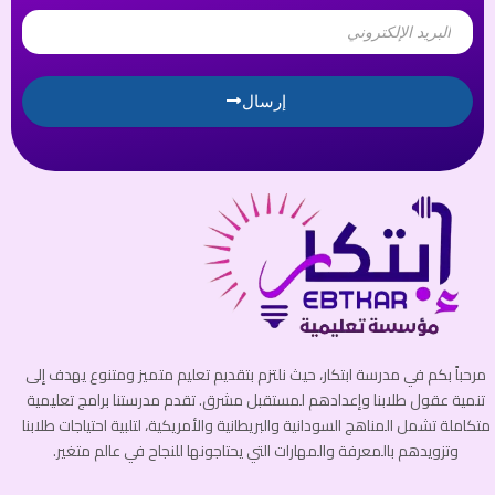
Email
إرسال
مرحباً بكم في مدرسة ابتكار، حيث نلتزم بتقديم تعليم متميز ومتنوع يهدف إلى
تنمية عقول طلابنا وإعدادهم لمستقبل مشرق. تقدم مدرستنا برامج تعليمية
متكاملة تشمل المناهج السودانية والبريطانية والأمريكية، لتلبية احتياجات طلابنا
وتزويدهم بالمعرفة والمهارات التي يحتاجونها للنجاح في عالم متغير.