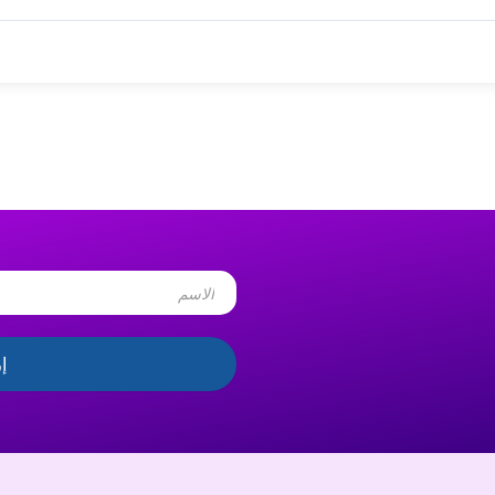
Name
إ