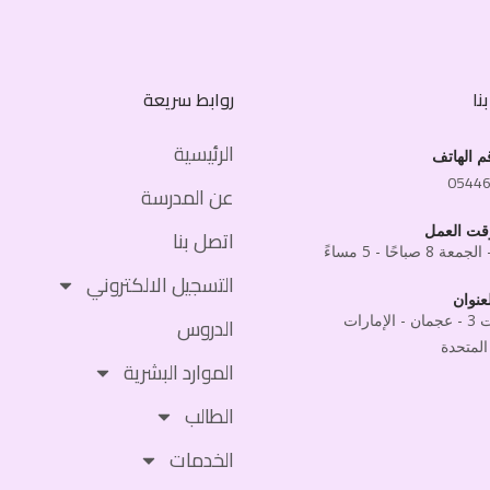
نا
روابط سريعة
الرئيسية
م الهاتف
0544
عن المدرسة
قت العمل
اتصل بنا
 8 صباحًا - 5 مساءً
التسجيل الالكتروني
عنوان
المويهات 3 - عجمان - الإمارات
الدروس
المتحدة
الموارد البشرية
الطالب
الخدمات