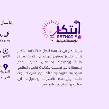
الاتصال ب
رق
600874
مرحباً بكم في مدرسة ابتكار، حيث نلتزم بتقديم
و
تعليم متميز ومتنوع يهدف إلى تنمية عقول
الإثنين - الجمعة
طلابنا وإعدادهم لمستقبل مشرق. تقدم
مدرستنا برامج تعليمية متكاملة تشمل المناهج
ال
السودانية والبريطانية والأمريكية، لتلبية احتياجات
العربية 
طلابنا وتزويدهم بالمعرفة والمهارات التي
يحتاجونها للنجاح في عالم متغير.