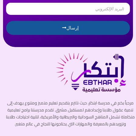
Email
إرسال
مرحباً بكم في مدرسة ابتكار، حيث نلتزم بتقديم تعليم متميز ومتنوع يهدف إلى
تنمية عقول طلابنا وإعدادهم لمستقبل مشرق. تقدم مدرستنا برامج تعليمية
متكاملة تشمل المناهج السودانية والبريطانية والأمريكية، لتلبية احتياجات طلابنا
وتزويدهم بالمعرفة والمهارات التي يحتاجونها للنجاح في عالم متغير.