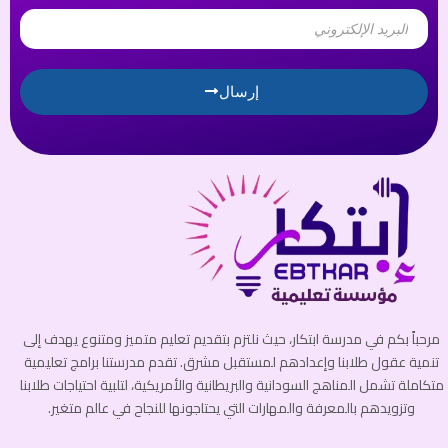
Email
إرسال
مرحباً بكم في مدرسة ابتكار، حيث نلتزم بتقديم تعليم متميز ومتنوع يهدف إلى
تنمية عقول طلابنا وإعدادهم لمستقبل مشرق. تقدم مدرستنا برامج تعليمية
متكاملة تشمل المناهج السودانية والبريطانية والأمريكية، لتلبية احتياجات طلابنا
وتزويدهم بالمعرفة والمهارات التي يحتاجونها للنجاح في عالم متغير.