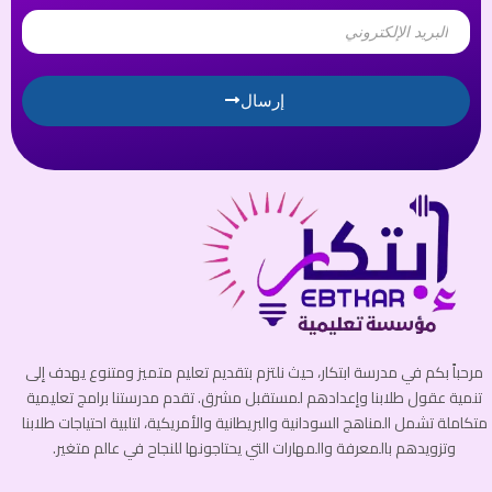
Email
إرسال
مرحباً بكم في مدرسة ابتكار، حيث نلتزم بتقديم تعليم متميز ومتنوع يهدف إلى
تنمية عقول طلابنا وإعدادهم لمستقبل مشرق. تقدم مدرستنا برامج تعليمية
متكاملة تشمل المناهج السودانية والبريطانية والأمريكية، لتلبية احتياجات طلابنا
وتزويدهم بالمعرفة والمهارات التي يحتاجونها للنجاح في عالم متغير.