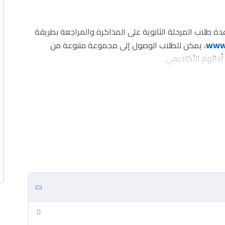
عدة طلاب المرحلة الثانوية على المذاكرة والمراجعة بطريقة
www.
، يمكن للطلاب الوصول إلى مجموعة متنوعة من
دائهم الأكاديمي.
عة مع إجاباتها النموذجية لمختلف المواد والمراحل.
ياس مستوى الفهم والتحصيل الدراسي.
 المواضيع لمساعدة الطلاب على استيعاب المعلومات
علاقات بين المواضيع لتسهيل الحفظ والفهم.
ز مهارات الطلاب وضمان استيعابهم للدروس.
قة فعالة لتنظيم دراستك، توفر
منصة ابتكار
الأدوات التي