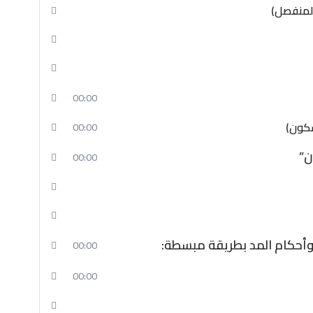
ودانية – الامارات !
المنفصل)
الإسلامية
بسهولة مع
منهج منسق ومُرتب للمذاكرة
00:00
سكون)
00:00
ن”
00:00
أحكام المد بطريقة مبسطة:
00:00
00:00