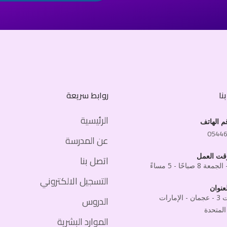
نا
روابط سريعة
الرئيسية
م الهاتف
0544
عن المدرسة
قت العمل
اتصل بنا
 8 صباحًا - 5 مساءً
التسجيل الالكتروني
عنوان
المويهات 3 - عجمان - الإمارات
الدروس
المتحدة
الموارد البشرية