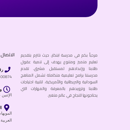
الاتصال ب
مرحباً بكم في مدرسة ابتكار، حيث نلتزم بتقديم
تعليم متميز ومتنوع يهدف إلى تنمية عقول
طلابنا وإعدادهم لمستقبل مشرق. تقدم
رق
مدرستنا برامج تعليمية متكاملة تشمل المناهج
600874
السودانية والبريطانية والأمريكية، لتلبية احتياجات
طلابنا وتزويدهم بالمعرفة والمهارات التي
و
يحتاجونها للنجاح في عالم متغير.
الإثنين - الجمعة
ال
العربية 