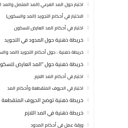
إلى طلاب الصف الثالث الثانوي – الشهادة الس
اختبار حول المد الفرعي (المد المتصل والمد 
الاختبار في أحكام التجويد (المد والسكون)
بشرى سارة!
الآن يمكنكم دراسة
مادة التربية 
والمراجعة الفعالة!
اختبار في أحكام المد العارض للسكون
خريطة ذهنية حول المدود في التجويد
محتويات المقرر:
سورة النور (للحفظ والتفسير)
خريطة ذهنية : حول أحكام التجويد (المد وال
عقوبة الزنا
حكم القذف بالزنا وحكم اللعان
خريطة ذهنية حول “المد العارض للسكو
حادثة الإفك (1) و (2)
آية الحجاب
اختبار في أحكام المد اللازم
أدب الزيارة والاستئذان
اختبار في الحروف المتقطعة وأحكام المد
لا قيمة للأعمال بلا إيمان
خريطة ذهنية توضح الحروف المتقطعة و
آيات مختارة للتفسير والفهم:
خريطة ذهنية في المد اللازم
آيات المواريث
صفات عباد الرحمن
ورقة عمل في أحكام المدود
الأمر بالعدل والوفاء بالعهد