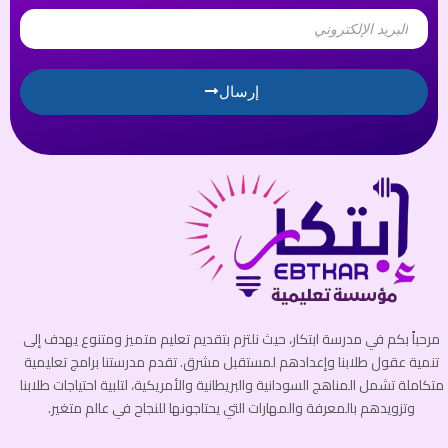
Email
إرسال
مرحباً بكم في مدرسة ابتكار، حيث نلتزم بتقديم تعليم متميز ومتنوع يهدف إلى
تنمية عقول طلابنا وإعدادهم لمستقبل مشرق. تقدم مدرستنا برامج تعليمية
متكاملة تشمل المناهج السودانية والبريطانية والأمريكية، لتلبية احتياجات طلابنا
وتزويدهم بالمعرفة والمهارات التي يحتاجونها للنجاح في عالم متغير.