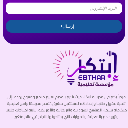
Email
إرسال
مرحباً بكم في مدرسة ابتكار، حيث نلتزم بتقديم تعليم متميز ومتنوع يهدف إلى
تنمية عقول طلابنا وإعدادهم لمستقبل مشرق. تقدم مدرستنا برامج تعليمية
متكاملة تشمل المناهج السودانية والبريطانية والأمريكية، لتلبية احتياجات طلابنا
وتزويدهم بالمعرفة والمهارات التي يحتاجونها للنجاح في عالم متغير.