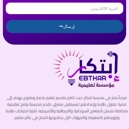
Email
إرسال
مرحباً بكم في مدرسة ابتكار، حيث نلتزم بتقديم تعليم متميز ومتنوع يهدف إلى
تنمية عقول طلابنا وإعدادهم لمستقبل مشرق. تقدم مدرستنا برامج تعليمية
متكاملة تشمل المناهج السودانية والبريطانية والأمريكية، لتلبية احتياجات طلابنا
وتزويدهم بالمعرفة والمهارات التي يحتاجونها للنجاح في عالم متغير.