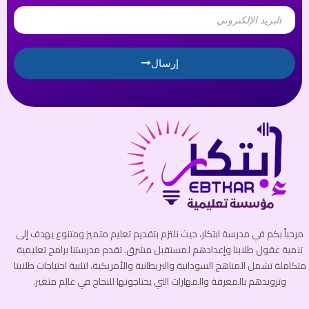
Email
إرسال
مرحباً بكم في مدرسة ابتكار، حيث نلتزم بتقديم تعليم متميز ومتنوع يهدف إلى
تنمية عقول طلابنا وإعدادهم لمستقبل مشرق. تقدم مدرستنا برامج تعليمية
متكاملة تشمل المناهج السودانية والبريطانية والأمريكية، لتلبية احتياجات طلابنا
وتزويدهم بالمعرفة والمهارات التي يحتاجونها للنجاح في عالم متغير.