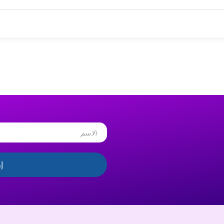
Name
إ