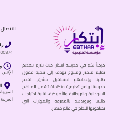
الاتصال ب
رق
600874
مرحباً بكم في مدرسة ابتكار، حيث نلتزم بتقديم
و
تعليم متميز ومتنوع يهدف إلى تنمية عقول
الإثنين - الجمعة
طلابنا وإعدادهم لمستقبل مشرق. تقدم
مدرستنا برامج تعليمية متكاملة تشمل المناهج
ال
السودانية والبريطانية والأمريكية، لتلبية احتياجات
العربية 
طلابنا وتزويدهم بالمعرفة والمهارات التي
يحتاجونها للنجاح في عالم متغير.