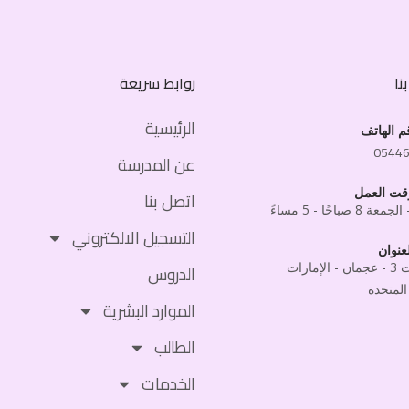
نا
روابط سريعة
الرئيسية
م الهاتف
0544
عن المدرسة
قت العمل
اتصل بنا
 8 صباحًا - 5 مساءً
التسجيل الالكتروني
عنوان
المويهات 3 - عجمان - الإمارات
الدروس
المتحدة
الموارد البشرية
الطالب
الخدمات